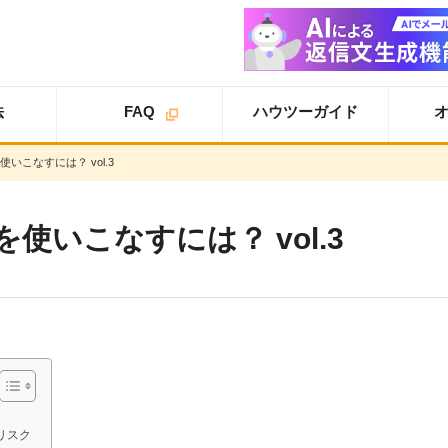
法
FAQ
ハウツーガイド
いこなすには？ vol.3
オプション
オプション
スタ
ライトプラン
一覧
ートアップガイド
オプション
スタンダードプラン
使いこなすには？ vol.3
導入事例
スタートアップガイ
ド
オプション
追加案内
スター
プロプラン
オプション
トアップガイド
トライアル
ユーザ設定
仕様書
基本設定
詳細設定
リスク