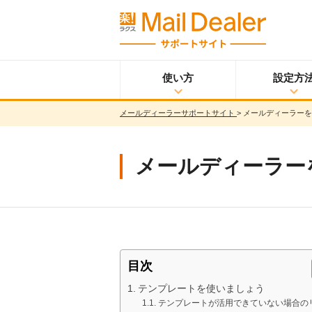
使い方
設定方
メールディーラーサポートサイト
>
メールディーラーを使
使い方
メールディーラーと
設定方法
は？
メールを見る
メールディーラーを
メールを送る
メッセージを見る/
送る
調べる
共有する
分析する
目次
ウイルス＆迷惑メー
テンプレートを使いましょう
ル対策
テンプレートが活用できていない場合の
スマホ