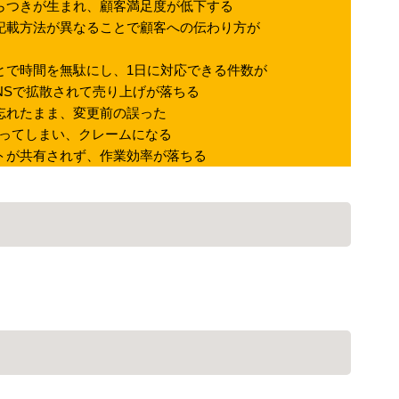
ばらつきが生まれ、顧客満足度が低下する
LINE連携
や記載方法が異なることで顧客への伝わり方が
ネクストエンジン連
携
とで時間を無駄にし、1日に対応できる件数が
アクセス制限
Sで拡散されて売り上げが落ちる
多言語対応
忘れたまま、変更前の誤った
案件管理
ってしまい、クレームになる
トが共有されず、作業効率が落ちる
情報漏えい対策
添付ファイルセキュ
リティ
API連携拡張
AIアシストオプショ
ン
。
お客様アンケート
二段階認証
FAQ（β版）