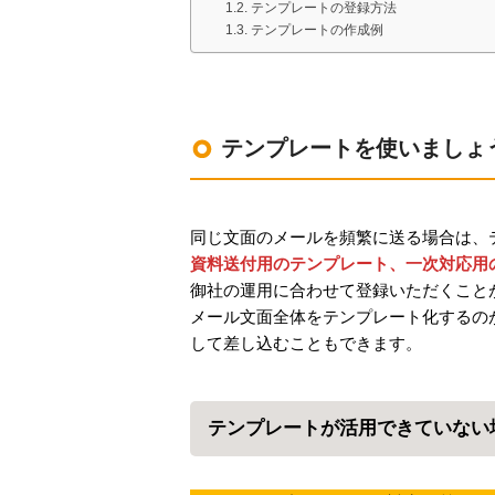
テンプレートの登録方法
LINE連携
テンプレートの作成例
ネクストエンジン連
携
多言語対応
案件管理
テンプレートを使いましょ
情報漏えい対策
添付ファイルセキュ
リティ
同じ文面のメールを頻繁に送る場合は、
お客様アンケート
資料送付用のテンプレート、一次対応用
ライト/スタンダード
御社の運用に合わせて登録いただくこと
プラン
メール文面全体をテンプレート化するの
ディスク容量超過
して差し込むこともできます。
ディス
プロプラン
ク容量追加
二段階認証
テンプレートが活用できていない
FAQ（β版）