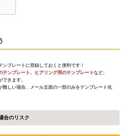
環境設定
顧客管理
AIアシスト機能
シングルサインオン
連携
う
CTI連携
Google OAuth認証
設定
楽天・Yahoo!連携
テンプレートに登録しておくと便利です！
外部チャット連携
のテンプレート、ヒアリング用のテンプレート
など、
なりすましメール対
ができます。
策
が難しい場合、メール文面の一部のみをテンプレート化
外部呼び出し機能
外部システム連携
API連携
場合のリスク
ウイルス＆迷惑メー
ル対策
スマホ