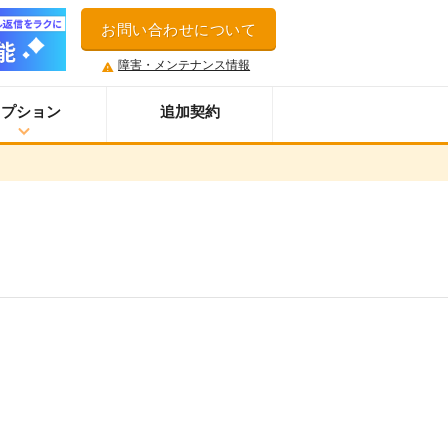
お問い合わせについて
障害・メンテナンス情報
オプション
追加契約
ウイルス＆迷惑メール対策サービス
スマホオプション
LINE連携オプション
ネクストエンジン拡張連携オプション
アクセス制限機能
セキュアアクセスオプション
多言語対応機能
案件管理機能
情報漏えい対策オプション
添付ファイルセキュリティオプション
API連携拡張オプション