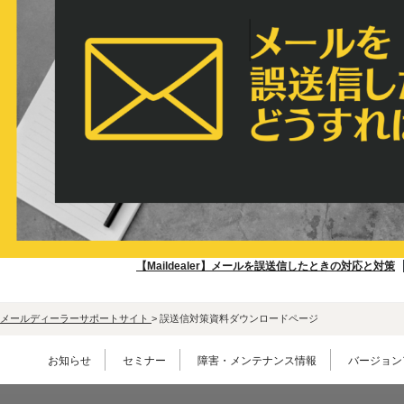
環境設定
LINE連携
顧客管理
ネクストエンジン連
AIアシスト機能
携
シングルサインオン
多言語対応
連携
案件管理
CTI連携
情報漏えい対策
Google OAuth認証
設定
添付ファイルセキュ
リティ
楽天・Yahoo!連携
お客様アンケート
外部チャット連携
ライト/スタンダード
なりすましメール対
プラン
策
ディスク容量超過
【Maildealer】メールを誤送信したときの対応と対策
外部呼び出し機能
ディス
プロプラン
外部システム連携
ク容量追加
メールディーラーサポートサイト
>
誤送信対策資料ダウンロードページ
API連携
二段階認証
ウイルス＆迷惑メー
お知らせ
セミナー
障害・メンテナンス情報
バージョン
FAQ（β版）
ル対策
スマホ