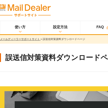
使い方
設定方法
FAQ
メールディーラーサポートサイト
>
誤送信対策資料ダウンロードページ
使い方
メールディーラーと
設定方法
オプション
スタ
ライトプラン
は？
ートアップガイド
メールを見る
スタンダードプラン
誤送信対策資料ダウンロード
メールを送る
スタートアップガイ
ド
メッセージを見る/
送る
スター
プロプラン
トアップガイド
調べる
ユーザ設定
共有する
仕様書
分析する
基本設定
ウイルス＆迷惑メー
ル対策
詳細設定
スマホ