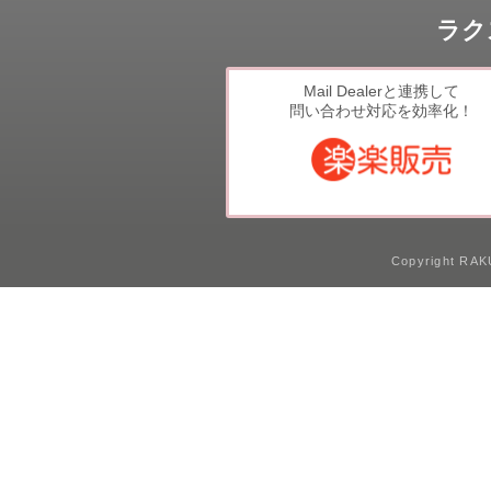
LINE連携
ラク
ネクストエンジン連
携
Mail Dealerと連携して
アクセス制限
問い合わせ対応を効率化！
多言語対応
案件管理
情報漏えい対策
添付ファイルセキュ
リティ
Copyright RAKU
API連携拡張
AIアシストオプショ
ン
お客様アンケート
二段階認証
FAQ（β版）