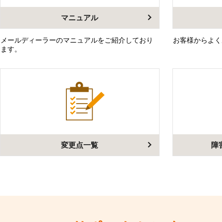
LINE連携
マニュアル
ネクストエンジン連
携
メールディーラーのマニュアルをご紹介しており
お客様からよく
アクセス制限
ます。
多言語対応
案件管理
情報漏えい対策
添付ファイルセキュ
リティ
API連携拡張
AIアシストオプショ
変更点一覧
障
ン
お客様アンケート
二段階認証
FAQ（β版）