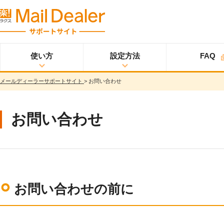
使い方
設定方法
FAQ
メールディーラーサポートサイト
>
お問い合わせ
使い方
メールディーラーと
設定方法
オプション
スタ
ライトプラン
は？
ートアップガイド
メールを見る
スタンダードプラン
お問い合わせ
メールを送る
スタートアップガイ
ド
メッセージを見る/
送る
スター
プロプラン
トアップガイド
調べる
ユーザ設定
共有する
仕様書
分析する
お問い合わせの前に
基本設定
ウイルス＆迷惑メー
ル対策
詳細設定
スマホ