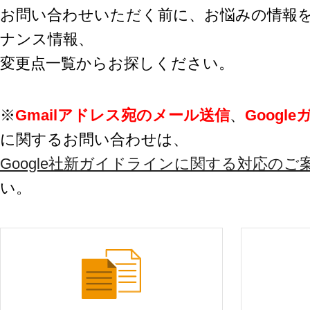
環境設定
お問い合わせいただく前に、お悩みの情報を
LINE連携
顧客管理
ナンス情報、
ネクストエンジン連
AIアシスト機能
携
シングルサインオン
変更点一覧からお探しください。
多言語対応
連携
案件管理
CTI連携
情報漏えい対策
Google OAuth認証
※
Gmailアドレス宛のメール送信
、
Goog
設定
添付ファイルセキュ
に関するお問い合わせは、
リティ
楽天・Yahoo!連携
お客様アンケート
Google社新ガイドラインに関する対応のご
外部チャット連携
ライト/スタンダード
なりすましメール対
い。
プラン
策
ディスク容量超過
外部呼び出し機能
ディス
プロプラン
外部システム連携
ク容量追加
API連携
二段階認証
ウイルス＆迷惑メー
FAQ（β版）
ル対策
スマホ