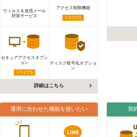
LINE連携
アクセス制限機能
ウィルス＆迷惑メール
ネクストエンジン連
対策サービス
トライアル
携
アクセス制限
多言語対応
案件管理
情報漏えい対策
セキュアアクセスオプシ
添付ファイルセキュ
ョン
ディスク暗号化オプショ
リティ
ン
トライアル
API連携拡張
AIアシストオプショ
詳細はこちら
ン
お客様アンケート
二段階認証
運用に合わせた機能を使いたい
契
FAQ（β版）