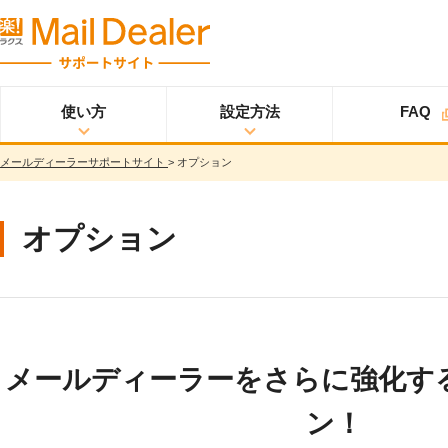
使い方
設定方法
FAQ
メールディーラーサポートサイト
>
オプション
使い方
メールディーラーと
設定方法
オプション
スタ
ライトプラン
は？
ートアップガイド
メールを見る
スタンダードプラン
オプション
メールを送る
スタートアップガイ
ド
メッセージを見る/
送る
スター
プロプラン
トアップガイド
調べる
ユーザ設定
共有する
仕様書
分析する
メールディーラーをさらに強化す
基本設定
ウイルス＆迷惑メー
ル対策
ン！
詳細設定
スマホ