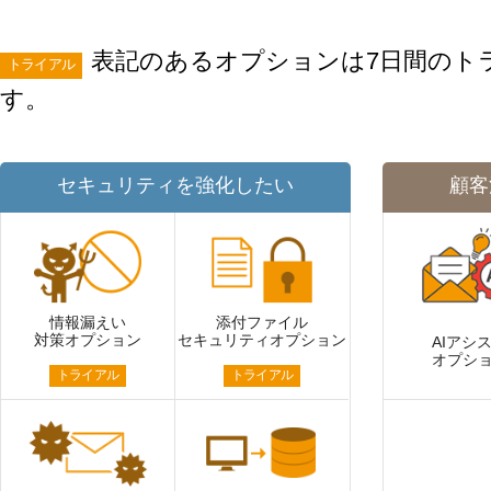
環境設定
LINE連携
顧客管理
表記のあるオプションは7日間のト
ネクストエンジン連
AIアシスト機能
トライアル
携
シングルサインオン
す。
多言語対応
連携
案件管理
CTI連携
情報漏えい対策
Google OAuth認証
セキュリティを強化したい
顧客
設定
添付ファイルセキュ
リティ
楽天・Yahoo!連携
お客様アンケート
外部チャット連携
ライト/スタンダード
なりすましメール対
プラン
策
情報漏えい
ディスク容量超過
添付ファイル
外部呼び出し機能
対策オプション
セキュリティオプション
AIアシ
ディス
プロプラン
オプシ
外部システム連携
トライアル
トライアル
ク容量追加
API連携
二段階認証
ウイルス＆迷惑メー
FAQ（β版）
ル対策
スマホ