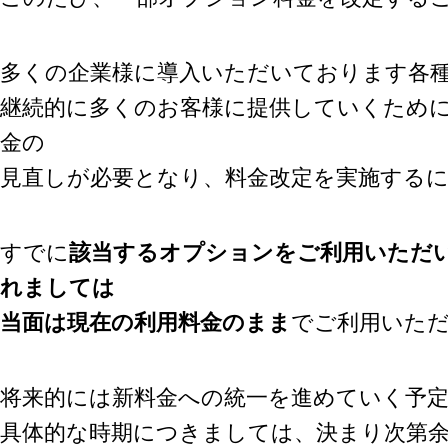
環境設定
LINE連携
顧客管理
ネクストエンジン連
AIアシスト機能
多くの企業様に導入いただいております各
携
シングルサインオン
多言語対応
継続的に多くのお客様に提供していくため
連携
案件管理
CTI連携
金の
情報漏えい対策
Google OAuth認証
見直しが必要となり、料金改定を実施する
設定
添付ファイルセキュ
リティ
楽天・Yahoo!連携
お客様アンケート
外部チャット連携
すでに
該当するオプションをご利用いただ
ライト/スタンダード
なりすましメール対
プラン
策
れましては
ディスク容量超過
外部呼び出し機能
当面は現在の利用料金のまま
でご利用いた
ディス
プロプラン
外部システム連携
ク容量追加
API連携
二段階認証
ウイルス＆迷惑メー
将来的には新料金への統一を進めていく予
FAQ（β版）
ル対策
具体的な時期につきましては、決まり次第
スマホ