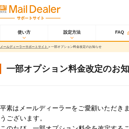
使い方
設定方法
FAQ
メールディーラーサポートサイト
>
一部オプション料金改定のお知らせ
使い方
メールディーラーと
設定方法
オプション
スタ
ライトプラン
は？
ートアップガイド
メールを見る
スタンダードプラン
一部オプション料金改定のお
メールを送る
スタートアップガイ
ド
メッセージを見る/
送る
スター
プロプラン
トアップガイド
調べる
ユーザ設定
共有する
仕様書
分析する
平素はメールディーラーをご愛顧いただき
基本設定
ウイルス＆迷惑メー
うございます。
ル対策
詳細設定
このたび、一部オプション料金を改定する
スマホ