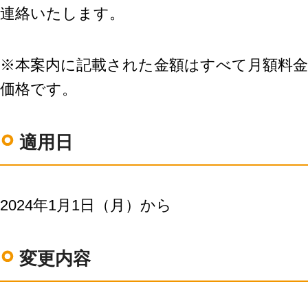
連絡いたします。
LINE連携
ネクストエンジン連
携
※本案内に記載された金額はすべて月額料
アクセス制限
多言語対応
価格です。
案件管理
情報漏えい対策
適用日
添付ファイルセキュ
リティ
API連携拡張
AIアシストオプショ
2024年1月1日（月）から
ン
お客様アンケート
二段階認証
変更内容
FAQ（β版）