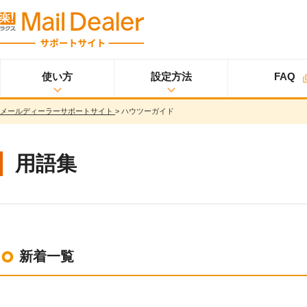
使い方
設定方法
FAQ
メールディーラーサポートサイト
>
ハウツーガイド
使い方
メールディーラーと
設定方法
オプション
スタ
ライトプラン
は？
ートアップガイド
メールを見る
スタンダードプラン
用語集
メールを送る
スタートアップガイ
ド
メッセージを見る/
送る
スター
プロプラン
トアップガイド
調べる
ユーザ設定
共有する
仕様書
分析する
新着一覧
基本設定
ウイルス＆迷惑メー
ル対策
詳細設定
スマホ