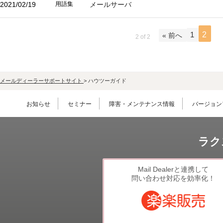
環境設定
2021/02/19
用語集
メールサーバ
LINE連携
顧客管理
ネクストエンジン連
AIアシスト機能
1
2
携
« 前へ
2 of 2
シングルサインオン
多言語対応
連携
案件管理
CTI連携
情報漏えい対策
Google OAuth認証
メールディーラーサポートサイト
>
ハウツーガイド
設定
添付ファイルセキュ
リティ
楽天・Yahoo!連携
お知らせ
セミナー
障害・メンテナンス情報
バージョン
お客様アンケート
外部チャット連携
ライト/スタンダード
なりすましメール対
プラン
策
ラク
ディスク容量超過
外部呼び出し機能
ディス
プロプラン
外部システム連携
Mail Dealerと連携して
ク容量追加
問い合わせ対応を効率化！
API連携
二段階認証
ウイルス＆迷惑メー
FAQ（β版）
ル対策
スマホ