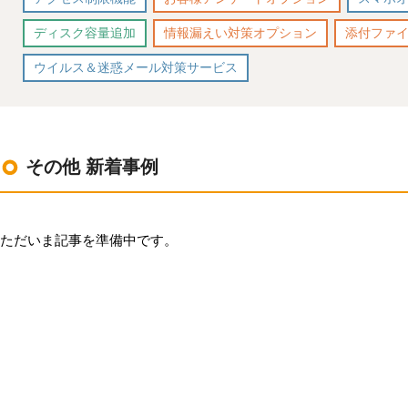
環境設定
LINE連携
顧客管理
ディスク容量追加
情報漏えい対策オプション
添付ファ
ネクストエンジン連
AIアシスト機能
携
ウイルス＆迷惑メール対策サービス
シングルサインオン
多言語対応
連携
案件管理
CTI連携
情報漏えい対策
Google OAuth認証
設定
その他 新着事例
添付ファイルセキュ
リティ
楽天・Yahoo!連携
お客様アンケート
外部チャット連携
ライト/スタンダード
なりすましメール対
ただいま記事を準備中です。
プラン
策
ディスク容量超過
外部呼び出し機能
ディス
プロプラン
外部システム連携
ク容量追加
API連携
二段階認証
ウイルス＆迷惑メー
FAQ（β版）
ル対策
スマホ