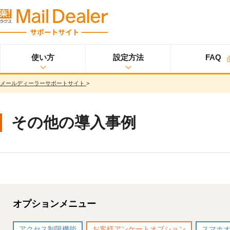
使い方
設定方法
FAQ
メールディーラーサポートサイト
>
使い方
メールディーラーと
設定方法
オプション
スタ
ライトプラン
は？
ートアップガイド
メールを見る
スタンダードプラン
その他の導入事例
メールを送る
スタートアップガイ
ド
メッセージを見る/
送る
スター
プロプラン
トアップガイド
調べる
ユーザ設定
共有する
仕様書
分析する
基本設定
オプションメニュー
ウイルス＆迷惑メー
ル対策
詳細設定
スマホ
アクセス制限機能
お客様アンケートオプション
スマホ