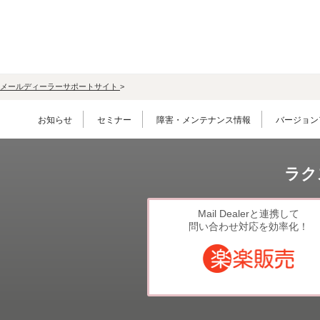
LINE連携
ネクストエンジン連
携
アクセス制限
多言語対応
メールディーラーサポートサイト
>
案件管理
お知らせ
セミナー
障害・メンテナンス情報
バージョン
情報漏えい対策
添付ファイルセキュ
リティ
ラク
API連携拡張
AIアシストオプショ
ン
Mail Dealerと連携して
問い合わせ対応を効率化！
お客様アンケート
二段階認証
FAQ（β版）