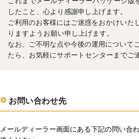
これまでメールディーラーパッケージ版
LINE連携
したこと、心より感謝申し上げます。
ネクストエンジン連
携
ご利用のお客様にはご迷惑をおかけいた
アクセス制限
りますようお願い申し上げます。
多言語対応
なお、ご不明な点や今後の運用について
案件管理
たら、お気軽にサポートセンターまでご
情報漏えい対策
添付ファイルセキュ
リティ
API連携拡張
AIアシストオプショ
ン
お問い合わせ先
お客様アンケート
二段階認証
FAQ（β版）
メールディーラー画面にある下記の問い合