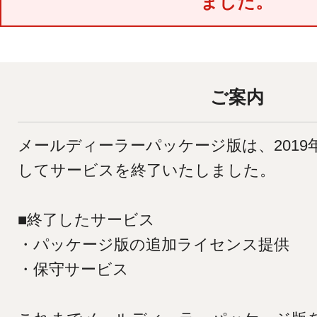
ました。
環境設定
LINE連携
顧客管理
ネクストエンジン連
AIアシスト機能
携
シングルサインオン
多言語対応
連携
案件管理
ご案内
CTI連携
情報漏えい対策
Google OAuth認証
設定
添付ファイルセキュ
リティ
メールディーラーパッケージ版は、2019年
楽天・Yahoo!連携
お客様アンケート
外部チャット連携
してサービスを終了いたしました。
ライト/スタンダード
なりすましメール対
プラン
策
ディスク容量超過
■終了したサービス
外部呼び出し機能
ディス
プロプラン
外部システム連携
・パッケージ版の追加ライセンス提供
ク容量追加
API連携
二段階認証
・保守サービス
ウイルス＆迷惑メー
FAQ（β版）
ル対策
スマホ