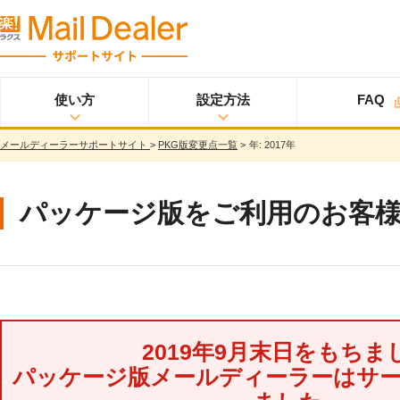
使い方
設定方法
FAQ
メールディーラーサポートサイト
>
PKG版変更点一覧
>
年:
2017年
使い方
メールディーラーと
設定方法
オプション
スタ
ライトプラン
は？
ートアップガイド
メールを見る
スタンダードプラン
パッケージ版をご利用のお客
メールを送る
スタートアップガイ
ド
メッセージを見る/
送る
スター
プロプラン
トアップガイド
調べる
ユーザ設定
共有する
仕様書
分析する
2019年9月末日をもちま
基本設定
ウイルス＆迷惑メー
パッケージ版メールディーラーはサ
ル対策
詳細設定
スマホ