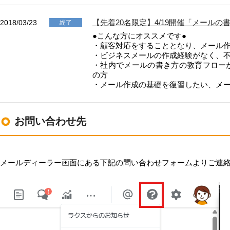
LINE連携
【先着20名限定】4/19開催「メール
2018/03/23
終了
ネクストエンジン連
携
●こんな方にオススメです●
・顧客対応をすることとなり、メール
アクセス制限
・ビジネスメールの作成経験がなく、
多言語対応
・社内でメールの書き方の教育フロー
の方
案件管理
・メール作成の基礎を復習したい、メー
情報漏えい対策
添付ファイルセキュ
リティ
お問い合わせ先
API連携拡張
AIアシストオプショ
ン
メールディーラー画面にある下記の問い合わせフォームよりご連
お客様アンケート
二段階認証
FAQ（β版）