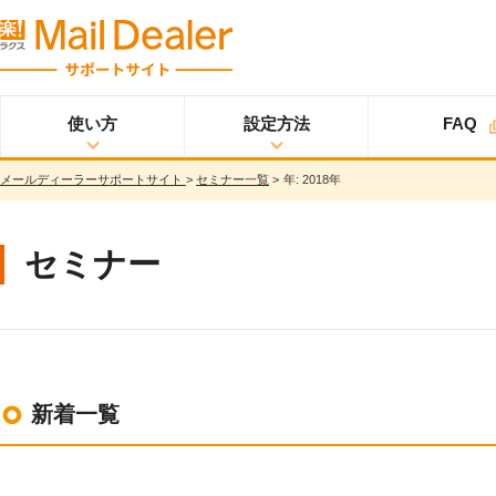
使い方
設定方法
FAQ
メールディーラーサポートサイト
>
セミナー一覧
>
年:
2018年
使い方
メールディーラーと
設定方法
オプション
スタ
ライトプラン
は？
ートアップガイド
メールを見る
スタンダードプラン
セミナー
メールを送る
スタートアップガイ
ド
メッセージを見る/
送る
スター
プロプラン
トアップガイド
調べる
ユーザ設定
共有する
仕様書
分析する
新着一覧
基本設定
ウイルス＆迷惑メー
ル対策
詳細設定
スマホ