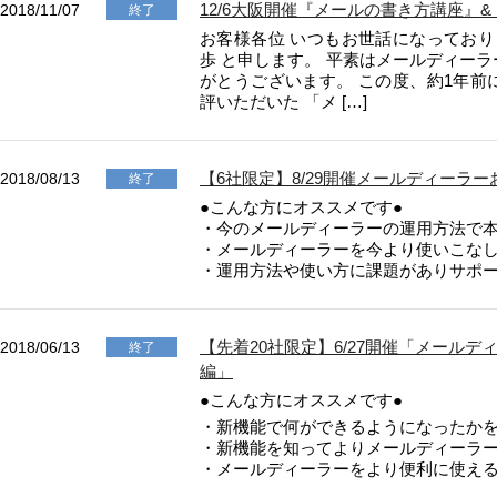
環境設定
12/6大阪開催『メールの書き方講座』
2018/11/07
終了
LINE連携
顧客管理
お客様各位 いつもお世話になっており
ネクストエンジン連
歩 と申します。 平素はメールディー
AIアシスト機能
携
がとうございます。 この度、約1年前
シングルサインオン
評いただいた 「メ […]
多言語対応
連携
案件管理
CTI連携
情報漏えい対策
Google OAuth認証
【6社限定】8/29開催メールディーラ
2018/08/13
終了
設定
添付ファイルセキュ
●こんな方にオススメです●
リティ
・今のメールディーラーの運用方法で
楽天・Yahoo!連携
・メールディーラーを今より使いこな
お客様アンケート
外部チャット連携
・運用方法や使い方に課題がありサポ
ライト/スタンダード
なりすましメール対
プラン
策
ディスク容量超過
外部呼び出し機能
【先着20社限定】6/27開催「メールディ
2018/06/13
終了
ディス
プロプラン
編」
外部システム連携
ク容量追加
●こんな方にオススメです●
API連携
二段階認証
・新機能で何ができるようになったか
ウイルス＆迷惑メー
FAQ（β版）
・新機能を知ってよりメールディーラ
ル対策
・メールディーラーをより便利に使え
スマホ