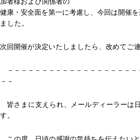
加者様および関係者の
環境設定
LINE連携
顧客管理
健康・安全面を第一に考慮し、今回は開催
ネクストエンジン連
AIアシスト機能
ました。
携
シングルサインオン
多言語対応
連携
案件管理
CTI連携
次回開催が決定いたしましたら、改めてご
情報漏えい対策
Google OAuth認証
設定
添付ファイルセキュ
リティ
楽天・Yahoo!連携
－－－－－－－－－－－－－－－－－－－
お客様アンケート
外部チャット連携
－－
ライト/スタンダード
なりすましメール対
プラン
策
ディスク容量超過
外部呼び出し機能
ディス
プロプラン
皆さまに支えられ、メールディーラーは日
外部システム連携
ク容量追加
API連携
す。
二段階認証
ウイルス＆迷惑メー
FAQ（β版）
ル対策
スマホ
この度、日頃の感謝の気持ちを伝えたいと