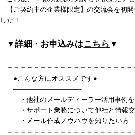
LINE連携
【ご契約中の企業様限定】の交流会を初開
ネクストエンジン連
した！
携
アクセス制限
多言語対応
▼詳細・お申込みは
こちら
▼
案件管理
情報漏えい対策
添付ファイルセキュ
＝＝＝＝＝＝＝＝＝＝＝＝＝＝＝＝＝＝＝
リティ
API連携拡張
●こんな方にオススメです●
AIアシストオプショ
——————————-
ン
お客様アンケート
・他社のメールディーラー活用事例を
二段階認証
・サポート業務について他社と情報交
FAQ（β版）
・メール作成ノウハウを知りたい方
＝＝＝＝＝＝＝＝＝＝＝＝＝＝＝＝＝＝＝