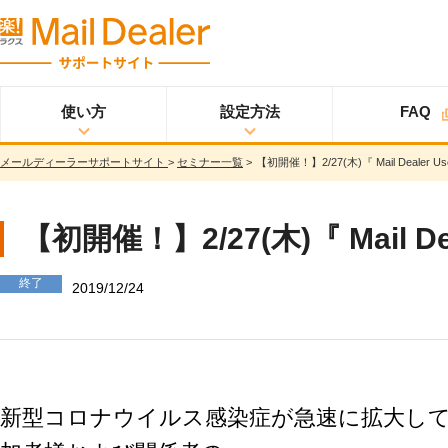
使い方
設定方法
FAQ
メールディーラーサポートサイト
>
セミナー一覧
>
【初開催！】2/27(木)『 Mail Dealer U
使い方
メールディーラーと
設定方法
オプション
スタ
ライトプラン
は？
ートアップガイド
メールを見る
スタンダードプラン
【初開催！】2/27(木)『 Mail De
メールを送る
スタートアップガイ
ド
メッセージを見る/
終了
送る
2019/12/24
スター
プロプラン
トアップガイド
調べる
ユーザ設定
共有する
仕様書
分析する
基本設定
ウイルス＆迷惑メー
新型コロナウイルス感染症が急速に拡大し
ル対策
詳細設定
スマホ