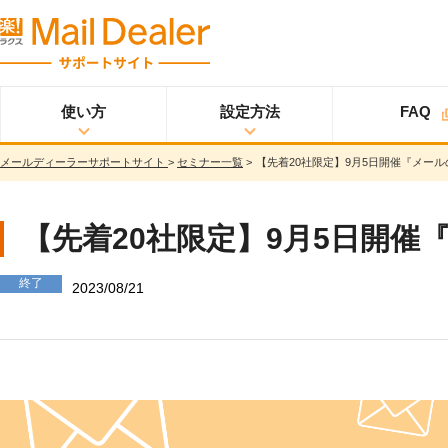
使い方
設定方法
FAQ
メールディーラーサポートサイト
>
セミナー一覧
>
【先着20社限定】9月5日開催『メー
使い方
メールディーラーと
設定方法
オプション
スタ
ライトプラン
は？
ートアップガイド
メールを見る
スタンダードプラン
【先着20社限定】9月5日開
メールを送る
スタートアップガイ
ド
メッセージを見る/
終了
送る
2023/08/21
スター
プロプラン
トアップガイド
調べる
ユーザ設定
共有する
仕様書
分析する
基本設定
ウイルス＆迷惑メー
ル対策
詳細設定
スマホ