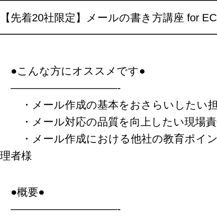
━━━━━━━━━━━━━━━━━━━━
LINE連携
【先着20社限定】メールの書き方講座 for EC
ネクストエンジン連
携
━━━━━━━━━━━━━━━━━━━━
アクセス制限
多言語対応
●こんな方にオススメです●
案件管理
情報漏えい対策
——————————-
添付ファイルセキュ
・メール作成の基本をおさらいしたい担
リティ
・メール対応の品質を向上したい現場責
API連携拡張
AIアシストオプショ
・メール作成における他社の教育ポイン
ン
理者様
お客様アンケート
二段階認証
FAQ（β版）
●概要●
——————————-