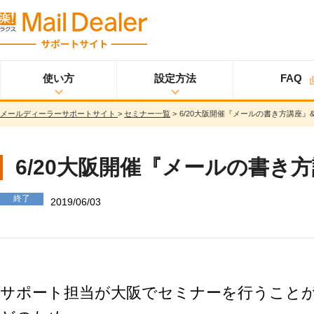
使い方
設定方法
FAQ
メールディーラーサポートサイト
>
セミナー一覧
>
6/20大阪開催『メールの書き方講座
使い方
メールディーラーと
設定方法
オプション
スタ
ライトプラン
は？
ートアップガイド
メールを見る
スタンダードプラン
6/20大阪開催『メールの書き
メールを送る
スタートアップガイ
ド
メッセージを見る/
終了
送る
2019/06/03
スター
プロプラン
トアップガイド
調べる
ユーザ設定
共有する
仕様書
分析する
基本設定
ウイルス＆迷惑メー
サポート担当が大阪でセミナーを行うことが
ル対策
詳細設定
スマホ