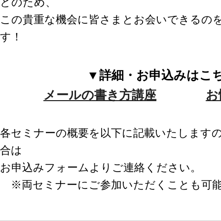
どのため、
環境設定
LINE連携
顧客管理
この貴重な機会に皆さまとお会いできるの
ネクストエンジン連
AIアシスト機能
す！
携
シングルサインオン
多言語対応
連携
案件管理
CTI連携
▼詳細・お申込みはこ
情報漏えい対策
Google OAuth認証
設定
添付ファイルセキュ
メールの書き方講座
お
リティ
楽天・Yahoo!連携
お客様アンケート
外部チャット連携
ライト/スタンダード
なりすましメール対
各セミナーの概要を以下に記載いたします
プラン
策
ディスク容量超過
合は
外部呼び出し機能
ディス
プロプラン
お申込みフォームよりご連絡ください。
外部システム連携
ク容量追加
API連携
※両セミナーにご参加いただくことも可
二段階認証
ウイルス＆迷惑メー
FAQ（β版）
ル対策
スマホ