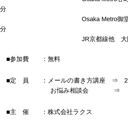
分
Osaka Metro御堂筋線
分
JR京都線他 大阪駅 
■参加費 ：無料
■定 員 ：メールの書き方講座 ⇒ 20
お悩み相談会 ⇒ 5
■主 催 ：株式会社ラクス