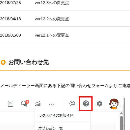
環境設定
2018/07/25
ver12.3への変更点
LINE連携
顧客管理
ネクストエンジン連
AIアシスト機能
2018/04/18
ver12.2への変更点
携
シングルサインオン
多言語対応
連携
2018/01/09
ver12.1への変更点
案件管理
CTI連携
情報漏えい対策
Google OAuth認証
設定
添付ファイルセキュ
リティ
楽天・Yahoo!連携
お問い合わせ先
お客様アンケート
外部チャット連携
ライト/スタンダード
なりすましメール対
プラン
策
メールディーラー画面にある下記の問い合わせフォームよりご連
ディスク容量超過
外部呼び出し機能
ディス
プロプラン
外部システム連携
ク容量追加
API連携
二段階認証
ウイルス＆迷惑メー
FAQ（β版）
ル対策
スマホ