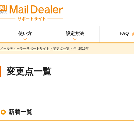
使い方
設定方法
FAQ
メールディーラーサポートサイト
>
変更点一覧
>
年:
2018年
使い方
メールディーラーと
設定方法
オプション
スタ
ライトプラン
は？
ートアップガイド
メールを見る
スタンダードプラン
変更点一覧
メールを送る
スタートアップガイ
ド
メッセージを見る/
送る
スター
プロプラン
トアップガイド
調べる
ユーザ設定
共有する
仕様書
分析する
新着一覧
基本設定
ウイルス＆迷惑メー
ル対策
詳細設定
スマホ