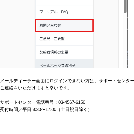
LINE連携
ネクストエンジン連
携
アクセス制限
多言語対応
案件管理
情報漏えい対策
添付ファイルセキュ
リティ
API連携拡張
メールディーラー画面にログインできない方は、サポートセンタ
AIアシストオプショ
ご連絡をいただけますと幸いです。
ン
お客様アンケート
サポートセンター電話番号：03-4567-6150
二段階認証
受付時間／平⽇ 9:30〜17:00（⼟⽇祝⽇除く）
FAQ（β版）