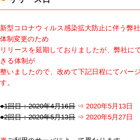
LINE連携
ネクストエンジン連
携
新型コロナウィルス感染拡大防止に伴う弊
アクセス制限
多言語対応
体制変更のため
案件管理
リリースを延期しておりましたが、
弊社に
情報漏えい対策
きる体制が
添付ファイルセキュ
リティ
整いましたので、改めて下記日程にてバー
API連携拡張
す。
AIアシストオプショ
ン
お客様アンケート
●1回目：2020年4月16日
⇒ 2020年5月13日
二段階認証
●2回目：2020年5月13日
⇒ 2020年5月27日
FAQ（β版）