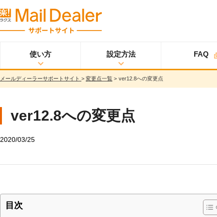
使い方
設定方法
FAQ
メールディーラーサポートサイト
>
変更点一覧
>
ver12.8への変更点
使い方
メールディーラーと
設定方法
オプション
スタ
ライトプラン
は？
ートアップガイド
メールを見る
スタンダードプラン
ver12.8への変更点
メールを送る
スタートアップガイ
ド
メッセージを見る/
送る
2020/03/25
スター
プロプラン
トアップガイド
調べる
ユーザ設定
共有する
仕様書
分析する
基本設定
ウイルス＆迷惑メー
ル対策
詳細設定
目次
スマホ