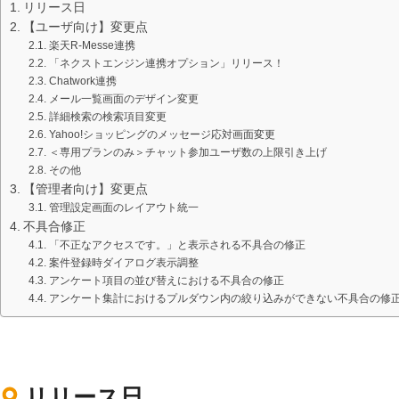
環境設定
リリース日
LINE連携
顧客管理
【ユーザ向け】変更点
楽天R-Messe連携
ネクストエンジン連
AIアシスト機能
携
「ネクストエンジン連携オプション」リリース！
シングルサインオン
Chatwork連携
多言語対応
連携
メール一覧画面のデザイン変更
案件管理
CTI連携
詳細検索の検索項目変更
Yahoo!ショッピングのメッセージ応対画面変更
情報漏えい対策
Google OAuth認証
＜専用プランのみ＞チャット参加ユーザ数の上限引き上げ
設定
添付ファイルセキュ
その他
リティ
楽天・Yahoo!連携
【管理者向け】変更点
お客様アンケート
外部チャット連携
管理設定画面のレイアウト統一
不具合修正
ライト/スタンダード
なりすましメール対
プラン
「不正なアクセスです。」と表示される不具合の修正
策
ディスク容量超過
案件登録時ダイアログ表示調整
外部呼び出し機能
アンケート項目の並び替えにおける不具合の修正
ディス
プロプラン
外部システム連携
アンケート集計におけるプルダウン内の絞り込みができない不具合の修
ク容量追加
API連携
二段階認証
ウイルス＆迷惑メー
FAQ（β版）
ル対策
スマホ
リリース日