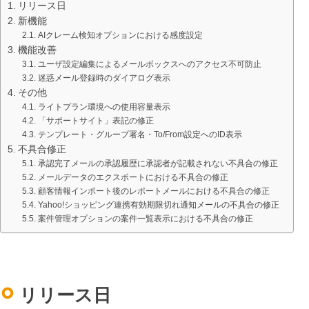
環境設定
リリース日
LINE連携
顧客管理
新機能
AIクレーム検知オプションにおける感度設定
ネクストエンジン連
AIアシスト機能
携
機能改善
シングルサインオン
ユーザ設定編集によるメールボックスへのアクセス不可防止
多言語対応
連携
迷惑メール登録時のダイアログ表示
案件管理
CTI連携
その他
情報漏えい対策
ライトプラン環境への使用容量表示
Google OAuth認証
「サポートサイト」表記の修正
設定
添付ファイルセキュ
テンプレート・グループ署名・To/From設定へのID表示
リティ
楽天・Yahoo!連携
不具合修正
お客様アンケート
外部チャット連携
承認完了メールの承認履歴に承認者が記載されない不具合の修正
メールデータのエクスポートにおける不具合の修正
ライト/スタンダード
なりすましメール対
プラン
顧客情報インポート後のレポートメールにおける不具合の修正
策
ディスク容量超過
Yahoo!ショッピング連携有効期限切れ通知メールの不具合の修正
外部呼び出し機能
案件管理オプションの案件一覧表示における不具合の修正
ディス
プロプラン
外部システム連携
ク容量追加
API連携
二段階認証
ウイルス＆迷惑メー
FAQ（β版）
ル対策
リリース日
スマホ