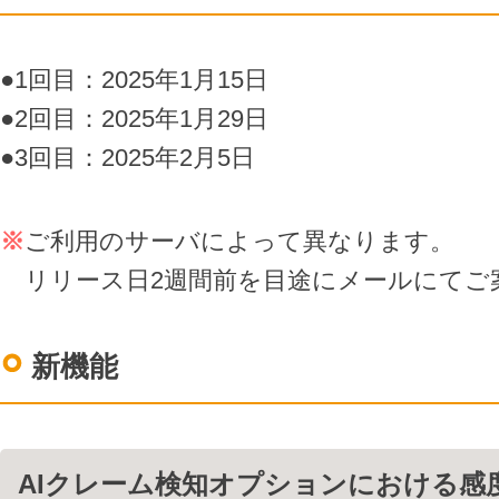
LINE連携
ネクストエンジン連
携
●1回目：2025年1月15日
アクセス制限
●2回目：2025年1月29日
多言語対応
●3回目：2025年2月5日
案件管理
情報漏えい対策
添付ファイルセキュ
※
ご利用のサーバによって異なります。
リティ
リリース日2週間前を目途にメールにてご
API連携拡張
AIアシストオプショ
ン
新機能
お客様アンケート
二段階認証
FAQ（β版）
AIクレーム検知オプションにおける感