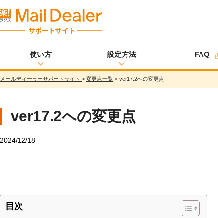
使い方
設定方法
FAQ
メールディーラーサポートサイト
>
変更点一覧
>
ver17.2への変更点
使い方
メールディーラーと
設定方法
オプション
スタ
ライトプラン
は？
ートアップガイド
メールを見る
スタンダードプラン
ver17.2への変更点
メールを送る
スタートアップガイ
ド
メッセージを見る/
送る
2024/12/18
スター
プロプラン
トアップガイド
調べる
ユーザ設定
共有する
仕様書
分析する
基本設定
ウイルス＆迷惑メー
ル対策
詳細設定
目次
スマホ