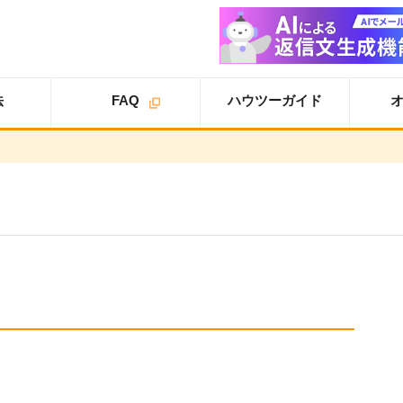
法
FAQ
ハウツーガイド
オプション
オプション
スタ
ライトプラン
一覧
ートアップガイド
オプション
スタンダードプラン
導入事例
スタートアップガイ
ド
オプション
追加案内
スター
プロプラン
オプション
トアップガイド
トライアル
ユーザ設定
仕様書
基本設定
詳細設定