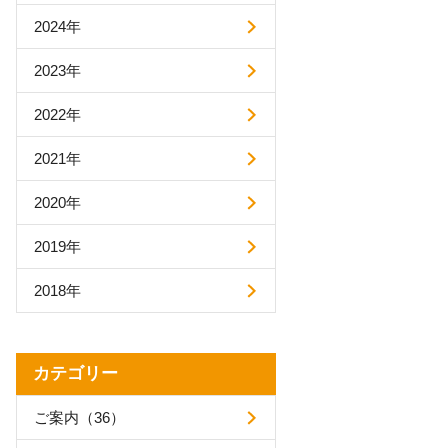
AIアシストオプション
2024年
お客様アンケートオプション
2023年
メールボックス追加
利用可能ユーザ追加
2022年
ディスク容量追加
プロプラン
2021年
ディスク暗号化オプション
プロプラン
2020年
FAQ（β版）
2019年
2018年
カテゴリー
ご案内（36）