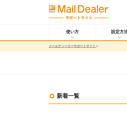
使い方
設定方
メールディーラーサポートサイト
>
使い方
メールディーラーと
設定方法
は？
メールを見る
メールを送る
メッセージを見る/
送る
調べる
新着一覧
共有する
分析する
ウイルス＆迷惑メー
ル対策
スマホ