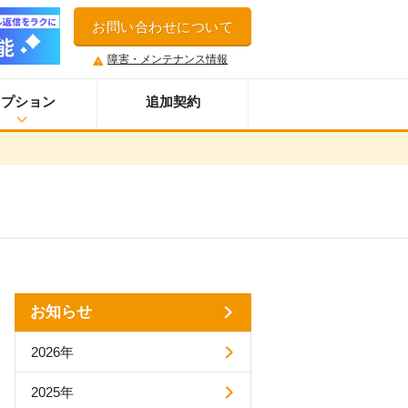
お問い合わせについて
障害・メンテナンス情報
オプション
追加契約
ウイルス＆迷惑メール対策サービス
スマホオプション
LINE連携オプション
ネクストエンジン拡張連携オプション
アクセス制限機能
セキュアアクセスオプション
多言語対応機能
お知らせ
案件管理機能
2026年
情報漏えい対策オプション
添付ファイルセキュリティオプション
2025年
API連携拡張オプション