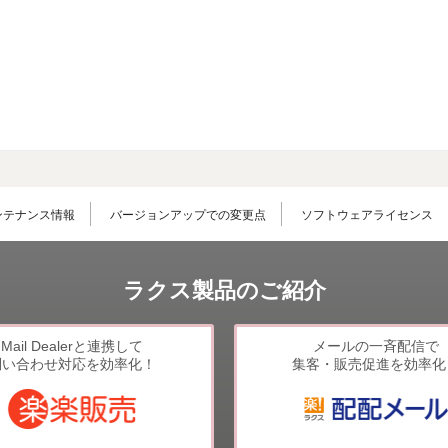
LINE連携
ネクストエンジン連
携
アクセス制限
多言語対応
案件管理
情報漏えい対策
添付ファイルセキュ
ンテナンス情報
バージョンアップでの変更点
ソフトウェアライセンス
リティ
API連携拡張
AIアシストオプショ
ラクス製品のご紹介
ン
お客様アンケート
Mail Dealerと連携して
メールの一斉配信で
二段階認証
問い合わせ対応を効率化！
集客・販売促進を効率化
FAQ（β版）