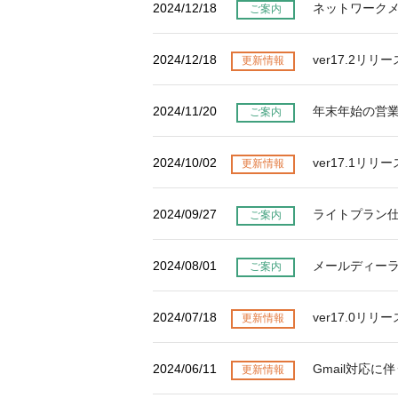
2024/12/18
ネットワーク
ご案内
LINE連携
ネクストエンジン連
2024/12/18
ver17.2リ
更新情報
携
多言語対応
2024/11/20
年末年始の営
案件管理
ご案内
情報漏えい対策
添付ファイルセキュ
2024/10/02
ver17.1リ
更新情報
リティ
お客様アンケート
2024/09/27
ライトプラン
ご案内
ライト/スタンダード
プラン
ディスク容量超過
2024/08/01
メールディー
ご案内
ディス
プロプラン
ク容量追加
2024/07/18
ver17.0リ
更新情報
二段階認証
FAQ（β版）
2024/06/11
Gmail対応
更新情報