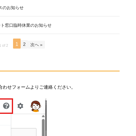
LINE連携
リースのお知らせ
ネクストエンジン連
携
ポート窓口臨時休業のお知らせ
アクセス制限
多言語対応
1
2
案件管理
次へ »
1 of 2
情報漏えい対策
添付ファイルセキュ
リティ
API連携拡張
AIアシストオプショ
合わせフォームよりご連絡ください。
ン
お客様アンケート
二段階認証
FAQ（β版）