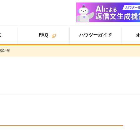
法
FAQ
ハウツーガイド
2024年
オプション
オプション
スタ
ライトプラン
一覧
ートアップガイド
オプション
スタンダードプラン
導入事例
スタートアップガイ
ド
オプション
追加案内
スター
プロプラン
オプション
トアップガイド
トライアル
ユーザ設定
仕様書
基本設定
詳細設定