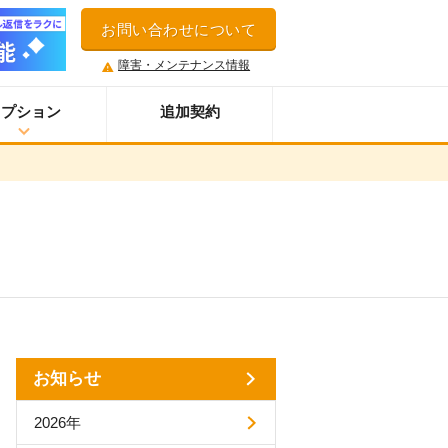
お問い合わせについて
障害・メンテナンス情報
オプション
追加契約
ウイルス＆迷惑メール対策サービス
スマホオプション
LINE連携オプション
ネクストエンジン拡張連携オプション
アクセス制限機能
セキュアアクセスオプション
多言語対応機能
案件管理機能
お知らせ
情報漏えい対策オプション
添付ファイルセキュリティオプション
2026年
API連携拡張オプション