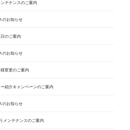
環境設定
メンテナンスのご案内
顧客管理
AIアシスト機能
リースのお知らせ
シングルサインオン
連携
業日のご案内
CTI連携
Google OAuth認証
設定
リースのお知らせ
楽天・Yahoo!連携
外部チャット連携
仕様変更のご案内
なりすましメール対
策
ラー紹介キャンペーンのご案内
外部呼び出し機能
外部システム連携
リースのお知らせ
API連携
ウイルス＆迷惑メー
ル対策
に伴うメンテナンスのご案内
スマホ