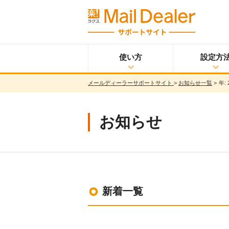
使い方
設定方
メールディーラーサポートサイト
>
お知らせ一覧
>
年:
使い方
メールディーラーと
設定方法
は？
メールを見る
お知らせ
メールを送る
メッセージを見る/
送る
調べる
共有する
分析する
新着一覧
ウイルス＆迷惑メー
ル対策
スマホ