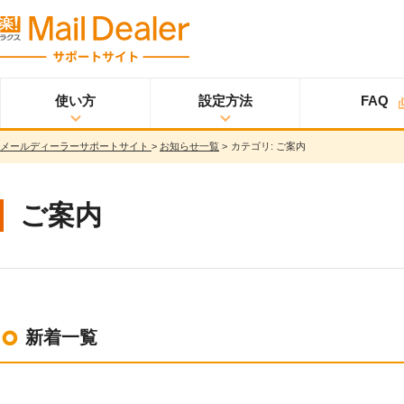
使い方
設定方法
FAQ
メールディーラーサポートサイト
>
お知らせ一覧
>
カテゴリ:
ご案内
使い方
メールディーラーと
設定方法
オプション
スタ
ライトプラン
は？
ートアップガイド
メールを見る
スタンダードプラン
ご案内
メールを送る
スタートアップガイ
ド
メッセージを見る/
送る
スター
プロプラン
トアップガイド
調べる
ユーザ設定
共有する
仕様書
分析する
新着一覧
基本設定
ウイルス＆迷惑メー
ル対策
詳細設定
スマホ