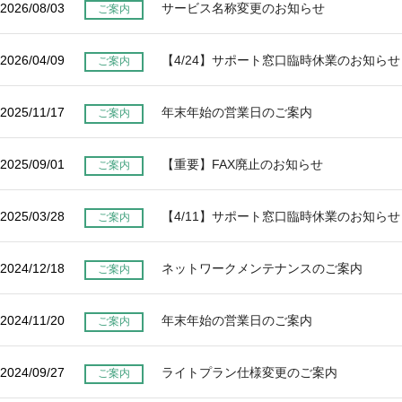
環境設定
2026/08/03
サービス名称変更のお知らせ
ご案内
LINE連携
顧客管理
ネクストエンジン連
AIアシスト機能
2026/04/09
【4/24】サポート窓口臨時休業のお知らせ
ご案内
携
シングルサインオン
多言語対応
連携
2025/11/17
年末年始の営業日のご案内
案件管理
ご案内
CTI連携
情報漏えい対策
Google OAuth認証
設定
添付ファイルセキュ
2025/09/01
【重要】FAX廃止のお知らせ
ご案内
リティ
楽天・Yahoo!連携
お客様アンケート
外部チャット連携
2025/03/28
【4/11】サポート窓口臨時休業のお知らせ
ご案内
ライト/スタンダード
なりすましメール対
プラン
策
ディスク容量超過
2024/12/18
ネットワークメンテナンスのご案内
ご案内
外部呼び出し機能
ディス
プロプラン
外部システム連携
ク容量追加
2024/11/20
年末年始の営業日のご案内
ご案内
API連携
二段階認証
ウイルス＆迷惑メー
FAQ（β版）
ル対策
2024/09/27
ライトプラン仕様変更のご案内
ご案内
スマホ