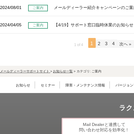
LINE連携
2024/08/01
メールディーラー紹介キャンペーンのご案
ご案内
ネクストエンジン連
携
2024/04/05
【4/19】サポート窓口臨時休業のお知らせ
ご案内
アクセス制限
多言語対応
1
2
3
4
案件管理
次へ »
1 of 4
情報漏えい対策
添付ファイルセキュ
リティ
メールディーラーサポートサイト
>
お知らせ一覧
>
カテゴリ:
ご案内
API連携拡張
AIアシストオプショ
お知らせ
セミナー
障害・メンテナンス情報
バージョン
ン
お客様アンケート
二段階認証
ラク
FAQ（β版）
Mail Dealerと連携して
問い合わせ対応を効率化！