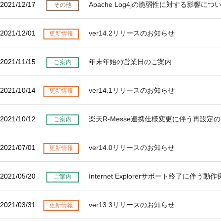
環境設定
2021/12/17
Apache Log4jの脆弱性に対する影響につ
その他
LINE連携
顧客管理
ネクストエンジン連
AIアシスト機能
2021/12/01
ver14.2リリースのお知らせ
更新情報
携
シングルサインオン
多言語対応
連携
2021/11/15
年末年始の営業日のご案内
案件管理
ご案内
CTI連携
情報漏えい対策
Google OAuth認証
設定
添付ファイルセキュ
2021/10/14
ver14.1リリースのお知らせ
更新情報
リティ
楽天・Yahoo!連携
お客様アンケート
外部チャット連携
2021/10/12
楽天R-Messe連携仕様変更に伴う再設定
ご案内
ライト/スタンダード
なりすましメール対
プラン
策
ディスク容量超過
2021/07/01
ver14.0リリースのお知らせ
更新情報
外部呼び出し機能
ディス
プロプラン
外部システム連携
ク容量追加
2021/05/20
Internet Explorerサポート終了に伴
ご案内
API連携
二段階認証
ウイルス＆迷惑メー
FAQ（β版）
ル対策
2021/03/31
ver13.3リリースのお知らせ
更新情報
スマホ