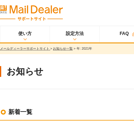
使い方
設定方法
FAQ
メールディーラーサポートサイト
>
お知らせ一覧
>
年:
2021年
使い方
メールディーラーと
設定方法
オプション
スタ
ライトプラン
は？
ートアップガイド
メールを見る
スタンダードプラン
お知らせ
メールを送る
スタートアップガイ
ド
メッセージを見る/
送る
スター
プロプラン
トアップガイド
調べる
ユーザ設定
共有する
仕様書
分析する
新着一覧
基本設定
ウイルス＆迷惑メー
ル対策
詳細設定
スマホ