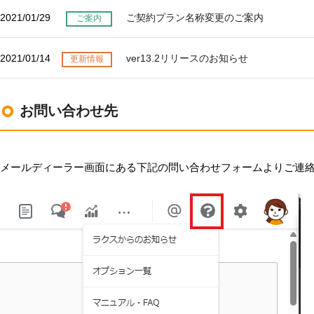
LINE連携
2021/01/29
ご契約プラン名称変更のご案内
ご案内
ネクストエンジン連
携
2021/01/14
ver13.2リリースのお知らせ
更新情報
アクセス制限
多言語対応
案件管理
お問い合わせ先
情報漏えい対策
添付ファイルセキュ
リティ
メールディーラー画面にある下記の問い合わせフォームよりご連
API連携拡張
AIアシストオプショ
ン
お客様アンケート
二段階認証
FAQ（β版）