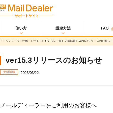
使い方
設定方法
FAQ
メールディーラーサポートサイト
>
お知らせ一覧
>
更新情報
>
ver15.3リリースのお知らせ
使い方
メールディーラーと
設定方法
オプション
スタ
ライトプラン
は？
ートアップガイド
メールを見る
スタンダードプラン
ver15.3リリースのお知らせ
メールを送る
スタートアップガイ
ド
メッセージを見る/
更新情報
送る
2023/03/22
スター
プロプラン
トアップガイド
調べる
ユーザ設定
共有する
仕様書
分析する
基本設定
ウイルス＆迷惑メー
メールディーラーをご利用のお客様へ
ル対策
詳細設定
スマホ