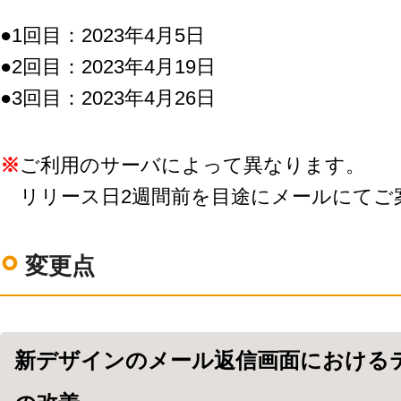
LINE連携
●1回目：2023年4月5日
ネクストエンジン連
携
●2回目：2023年4月19日
アクセス制限
●3回目：2023年4月26日
多言語対応
案件管理
情報漏えい対策
※
ご利用のサーバによって異なります。
添付ファイルセキュ
リリース日2週間前を目途にメールにてご
リティ
API連携拡張
AIアシストオプショ
変更点
ン
お客様アンケート
二段階認証
FAQ（β版）
新デザインのメール返信画面における