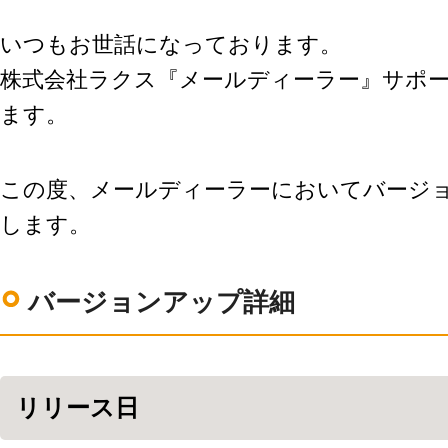
環境設定
LINE連携
顧客管理
いつもお世話になっております。
ネクストエンジン連
AIアシスト機能
携
株式会社ラクス『メールディーラー』サポ
シングルサインオン
多言語対応
連携
ます。
案件管理
CTI連携
情報漏えい対策
Google OAuth認証
設定
添付ファイルセキュ
この度、メールディーラーにおいてバージ
リティ
楽天・Yahoo!連携
します。
お客様アンケート
外部チャット連携
ライト/スタンダード
なりすましメール対
プラン
策
ディスク容量超過
バージョンアップ詳細
外部呼び出し機能
ディス
プロプラン
外部システム連携
ク容量追加
API連携
二段階認証
ウイルス＆迷惑メー
FAQ（β版）
リリース日
ル対策
スマホ