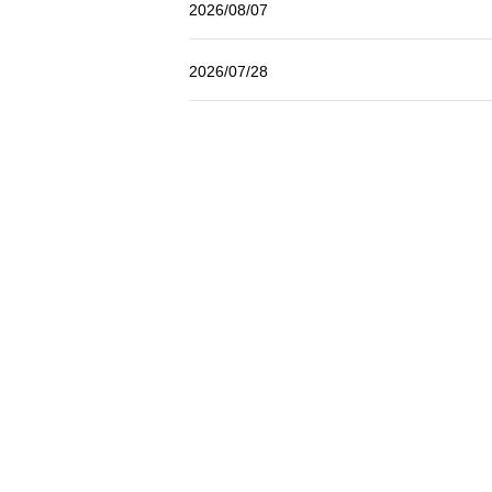
2026/08/07
LINE連携
ネクストエンジン連
2026/07/28
携
多言語対応
案件管理
情報漏えい対策
添付ファイルセキュ
リティ
お客様アンケート
ライト/スタンダード
プラン
ディスク容量超過
ディス
プロプラン
ク容量追加
二段階認証
FAQ（β版）