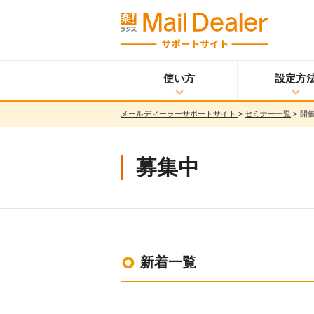
使い方
設定方
メールディーラーサポートサイト
>
セミナー一覧
>
開
使い方
メールディーラーと
設定方法
は？
メールを見る
募集中
メールを送る
メッセージを見る/
送る
調べる
共有する
分析する
新着一覧
ウイルス＆迷惑メー
ル対策
スマホ