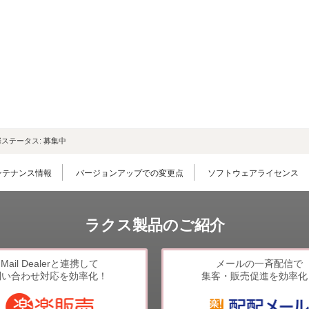
LINE連携
ネクストエンジン連
携
アクセス制限
多言語対応
案件管理
情報漏えい対策
添付ファイルセキュ
催ステータス:
募集中
リティ
API連携拡張
ンテナンス情報
バージョンアップでの変更点
ソフトウェアライセンス
AIアシストオプショ
ン
ラクス製品のご紹介
お客様アンケート
二段階認証
FAQ（β版）
Mail Dealerと連携して
メールの一斉配信で
問い合わせ対応を効率化！
集客・販売促進を効率化