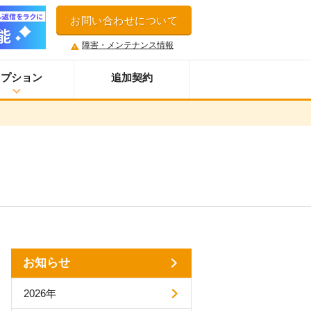
お問い合わせについて
障害・メンテナンス情報
オプション
追加契約
ウイルス＆迷惑メール対策サービス
スマホオプション
LINE連携オプション
ネクストエンジン拡張連携オプション
アクセス制限機能
セキュアアクセスオプション
多言語対応機能
案件管理機能
お知らせ
情報漏えい対策オプション
添付ファイルセキュリティオプション
2026年
API連携拡張オプション