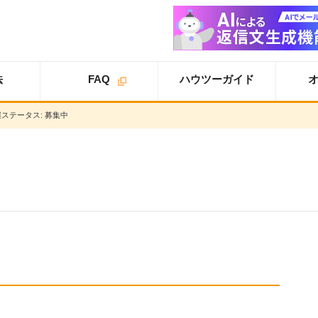
法
FAQ
ハウツーガイド
催ステータス:
募集中
オプション
オプション
スタ
ライトプラン
一覧
ートアップガイド
オプション
スタンダードプラン
導入事例
スタートアップガイ
ド
オプション
追加案内
スター
プロプラン
オプション
トアップガイド
トライアル
ユーザ設定
仕様書
基本設定
詳細設定