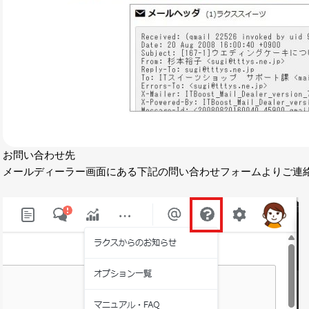
LINE連携
ネクストエンジン連
携
アクセス制限
多言語対応
案件管理
情報漏えい対策
添付ファイルセキュ
リティ
お問い合わせ先
メールディーラー画面にある下記の問い合わせフォームよりご連
API連携拡張
AIアシストオプショ
ン
お客様アンケート
二段階認証
FAQ（β版）