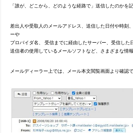
環境設定
「誰が、どこから、どのような経路で」送信したのかを
顧客管理
AIアシスト機能
シングルサインオン
差出人や受取人のメールアドレス、送信した日付や時刻
連携
ーや
CTI連携
プロバイダ名、 受信までに経由したサーバー、受信した
Google OAuth認証
送信者の使用しているメールソフトなど、さまざまな情
設定
楽天・Yahoo!連携
外部チャット連携
メールディーラー上では、メール本文閲覧画面より確認
なりすましメール対
策
外部呼び出し機能
外部システム連携
API連携
ウイルス＆迷惑メー
ル対策
スマホ