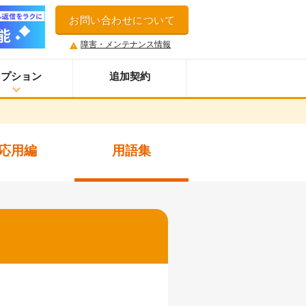
お問い合わせについて
障害・メンテナンス情報
オプション
追加契約
ウイルス＆迷惑メール対策サービス
スマホオプション
応用編
用語集
LINE連携オプション
ネクストエンジン拡張連携オプション
アクセス制限機能
セキュアアクセスオプション
多言語対応機能
案件管理機能
情報漏えい対策オプション
添付ファイルセキュリティオプション
API連携拡張オプション