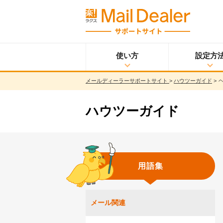
使い方
設定方
メールディーラーサポートサイト
>
ハウツーガイド
>
使い方
メールディーラーと
設定方法
は？
メールを見る
ハウツーガイド
メールを送る
メッセージを見る/
送る
調べる
用語集
共有する
分析する
ウイルス＆迷惑メー
メール関連
ル対策
スマホ