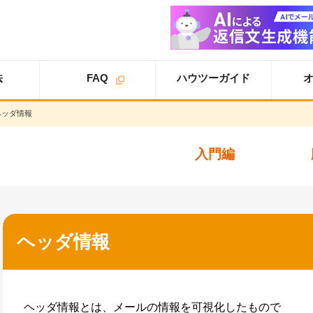
法
FAQ
ハウツーガイド
ヘッダ情報
オプション
オプション
スタ
ライトプラン
一覧
ートアップガイド
オプション
入門編
スタンダードプラン
導入事例
スタートアップガイ
ド
オプション
追加案内
スター
プロプラン
オプション
トアップガイド
トライアル
ユーザ設定
ヘッダ情報
仕様書
基本設定
詳細設定
ヘッダ情報とは、メールの情報を可視化したもので