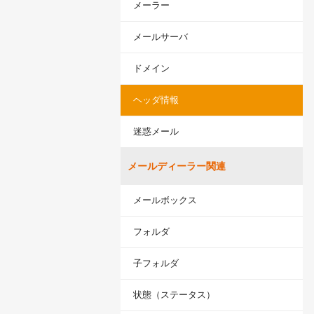
メーラー
LINE連携
ネクストエンジン連
メールサーバ
携
ドメイン
多言語対応
案件管理
ヘッダ情報
情報漏えい対策
添付ファイルセキュ
迷惑メール
リティ
お客様アンケート
メールディーラー関連
ライト/スタンダード
プラン
メールボックス
ディスク容量超過
ディス
プロプラン
フォルダ
ク容量追加
二段階認証
子フォルダ
FAQ（β版）
状態（ステータス）