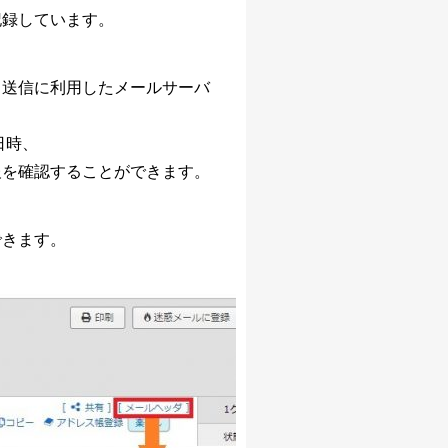
記録しています。
AIアシストオプション
お客様アンケートオプション
メールボックス追加
、送信に利用したメールサーバ
利用可能ユーザ追加
ディスク容量追加
プロプラン
日時、
報を確認することができます。
ディスク暗号化オプション
プロプラン
FAQ（β版）
できます。