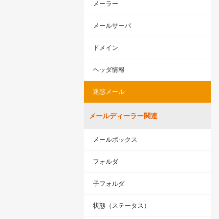
メーラー
LINE連携
ネクストエンジン連
メールサーバ
携
ドメイン
多言語対応
案件管理
ヘッダ情報
情報漏えい対策
添付ファイルセキュ
迷惑メール
リティ
お客様アンケート
メールディーラー関連
ライト/スタンダード
プラン
メールボックス
ディスク容量超過
ディス
プロプラン
フォルダ
ク容量追加
二段階認証
子フォルダ
FAQ（β版）
状態（ステータス）