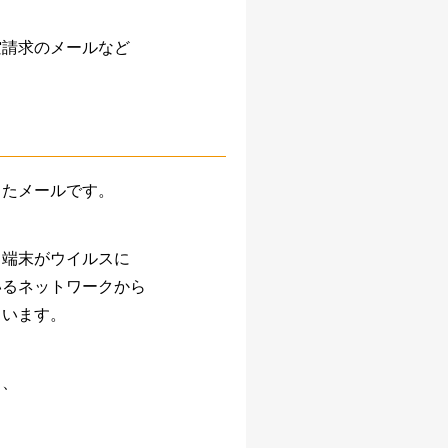
AIアシストオプション
空請求のメールなど
お客様アンケートオプション
メールボックス追加
利用可能ユーザ追加
ディスク容量追加
プロプラン
ディスク暗号化オプション
プロプラン
したメールです。
FAQ（β版）
る端末がウイルスに
いるネットワークから
まいます。
り、