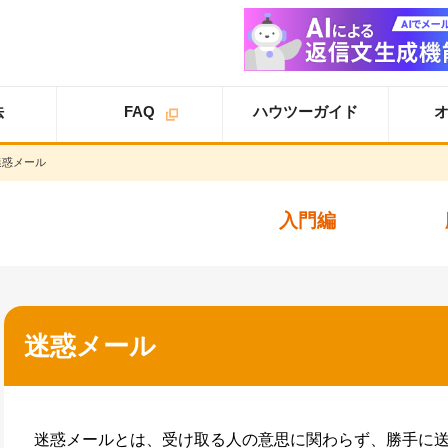
法
FAQ
ハウツーガイド
迷惑メール
オプション
オプション
スタ
ライトプラン
一覧
ートアップガイド
オプション
入門編
スタンダードプラン
導入事例
スタートアップガイ
ド
オプション
追加案内
スター
プロプラン
オプション
トアップガイド
トライアル
ユーザ設定
迷惑メール
仕様書
基本設定
詳細設定
迷惑メールとは、受け取る人の意思に関わらず、勝手に