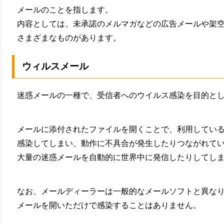
環境設定
メールのことを指します。
顧客管理
内容としては、未承諾のメルマガなどの広告メールや架
AIアシスト機能
さまざまなものがあります。
シングルサインオン
連携
ウィルスメール
CTI連携
Google OAuth認証
設定
迷惑メールの一種で、受信者へのウイルス感染を目的と
楽天・Yahoo!連携
外部チャット連携
メールに添付されたファイルを開くことで、利用してい
なりすましメール対
策
感染してしまい、動作に不具合が発生したりつながれて
外部呼び出し機能
大量の迷惑メールを自動的に世界中に発信したりしてし
外部システム連携
API連携
なお、メールディーラーは一般的なメールソフトと異な
ウイルス＆迷惑メー
ル対策
メールを開いただけで感染することはありません。
スマホ