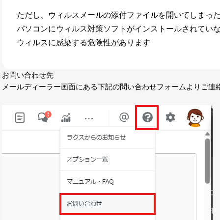
LINE連携
ただし、ウィルスメールの添付ファイルを開いてしまっ
ネクストエンジン連
パソコンにウィルス対策ソフトがインストールされてい
携
ウィルスに感染する危険性があります
アクセス制限
多言語対応
案件管理
お問い合わせ先
情報漏えい対策
メールディーラー画面にある下記の問い合わせフォームよりご連
添付ファイルセキュ
リティ
API連携拡張
AIアシストオプショ
ン
お客様アンケート
二段階認証
FAQ（β版）