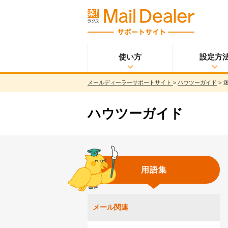
使い方
設定方
メールディーラーサポートサイト
>
ハウツーガイド
>
使い方
メールディーラーと
設定方法
は？
メールを見る
ハウツーガイド
メールを送る
メッセージを見る/
送る
調べる
用語集
共有する
分析する
ウイルス＆迷惑メー
メール関連
ル対策
スマホ