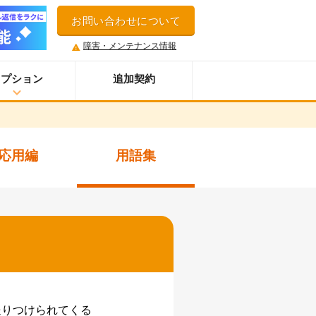
お問い合わせについて
障害・メンテナンス情報
オプション
追加契約
ウイルス＆迷惑メール対策サービス
スマホオプション
応用編
用語集
LINE連携オプション
ネクストエンジン拡張連携オプション
アクセス制限機能
セキュアアクセスオプション
多言語対応機能
案件管理機能
情報漏えい対策オプション
添付ファイルセキュリティオプション
送りつけられてくる
API連携拡張オプション