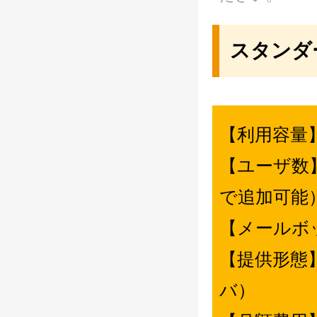
スタンダ
【利用容
【ユーザ数
で追加可能
【メールボ
【提供形
バ）