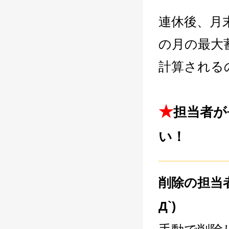
連休後、月
の月の最大
計算される
★
担当者が
い！
―――――
削除の担当
Д`)