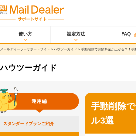
使い方
設定方法
FAQ
メールディーラーサポートサイト
>
ハウツーガイド
>
手動削除で月額料金が上がる？！手
使い方
メールディーラーと
設定方法
オプション
スタ
ライトプラン
は？
ートアップガイド
メールを見る
ハウツーガイド
スタンダードプラン
メールを送る
スタートアップガイ
ド
メッセージを見る/
送る
スター
プロプラン
トアップガイド
調べる
運用編
ユーザ設定
手動削除で
共有する
仕様書
分析する
ル3選
基本設定
ウイルス＆迷惑メー
スタンダードプランご紹介
ル対策
詳細設定
スマホ