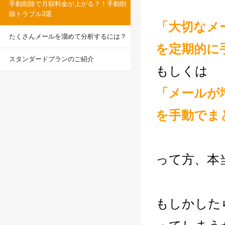
環境設定
手動削除で月額料金が上がる？！手動削
LINE連携
除トラブル3選
顧客管理
「大切なメ
ネクストエンジン連
AIアシスト機能
携
たくさんメールを溜めて分析するには？
シングルサインオン
を定期的に
多言語対応
連携
スタンダードプランのご紹介
案件管理
CTI連携
もしくは
情報漏えい対策
Google OAuth認証
設定
「メールが
添付ファイルセキュ
リティ
楽天・Yahoo!連携
を手動でま
お客様アンケート
外部チャット連携
ライト/スタンダード
なりすましメール対
プラン
策
ディスク容量超過
外部呼び出し機能
って方、本
ディス
プロプラン
外部システム連携
ク容量追加
API連携
二段階認証
ウイルス＆迷惑メー
もしかした
FAQ（β版）
ル対策
スマホ