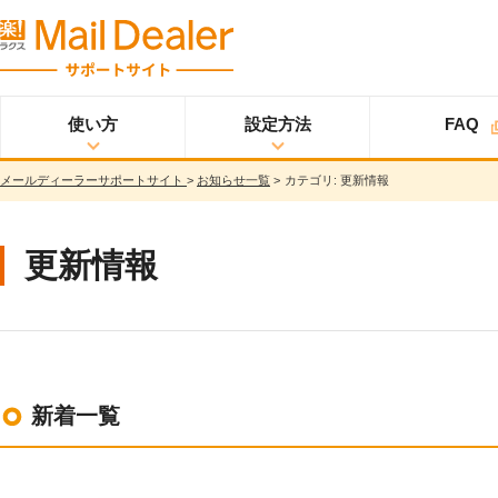
使い方
設定方法
FAQ
メールディーラーサポートサイト
>
お知らせ一覧
>
カテゴリ:
更新情報
使い方
メールディーラーと
設定方法
オプション
スタ
ライトプラン
は？
ートアップガイド
メールを見る
スタンダードプラン
更新情報
メールを送る
スタートアップガイ
ド
メッセージを見る/
送る
スター
プロプラン
トアップガイド
調べる
ユーザ設定
共有する
仕様書
分析する
新着一覧
基本設定
ウイルス＆迷惑メー
ル対策
詳細設定
スマホ