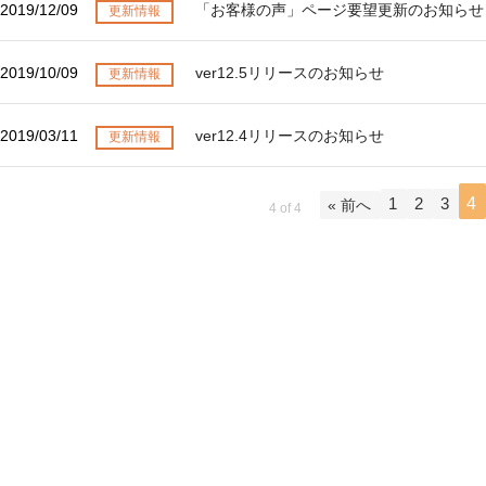
環境設定
2019/12/09
「お客様の声」ページ要望更新のお知らせ
更新情報
LINE連携
顧客管理
ネクストエンジン連
AIアシスト機能
2019/10/09
ver12.5リリースのお知らせ
更新情報
携
シングルサインオン
多言語対応
連携
2019/03/11
ver12.4リリースのお知らせ
案件管理
更新情報
CTI連携
情報漏えい対策
Google OAuth認証
設定
添付ファイルセキュ
1
2
3
4
« 前へ
4 of 4
リティ
楽天・Yahoo!連携
お客様アンケート
外部チャット連携
ライト/スタンダード
なりすましメール対
プラン
策
ディスク容量超過
外部呼び出し機能
ディス
プロプラン
外部システム連携
ク容量追加
API連携
二段階認証
ウイルス＆迷惑メー
FAQ（β版）
ル対策
スマホ