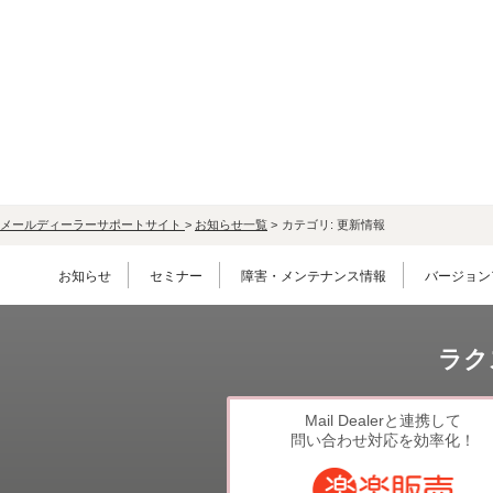
LINE連携
ネクストエンジン連
携
アクセス制限
多言語対応
案件管理
情報漏えい対策
添付ファイルセキュ
メールディーラーサポートサイト
>
お知らせ一覧
>
カテゴリ:
更新情報
リティ
API連携拡張
お知らせ
セミナー
障害・メンテナンス情報
バージョン
AIアシストオプショ
ン
ラク
お客様アンケート
二段階認証
FAQ（β版）
Mail Dealerと連携して
問い合わせ対応を効率化！