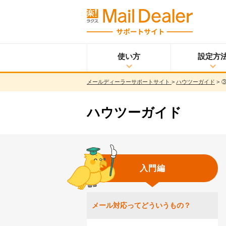
使い方
設定方
メールディーラーサポートサイト
>
ハウツーガイド
>
使い方
メールディーラーと
設定方法
は？
メールを見る
ハウツーガイド
メールを送る
メッセージを見る/
送る
調べる
入門編
共有する
分析する
ウイルス＆迷惑メー
メール対応ってどういうもの？
ル対策
スマホ