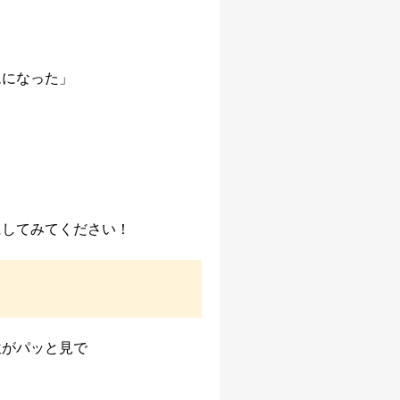
AIアシストオプション
お客様アンケートオプション
メールボックス追加
ムになった」
利用可能ユーザ追加
ディスク容量追加
プロプラン
ディスク暗号化オプション
プロプラン
FAQ（β版）
にしてみてください！
位がパッと見で