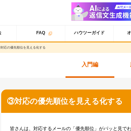
法
FAQ
ハウツーガイド
③対応の優先順位を見える化する
オプション
オプション
スタ
ライトプラン
一覧
ートアップガイド
オプション
入門編
スタンダードプラン
導入事例
スタートアップガイ
ド
オプション
追加案内
スター
プロプラン
オプション
トアップガイド
トライアル
ユーザ設定
③対応の優先順位を見える化する
仕様書
基本設定
詳細設定
皆さんは、対応するメールの「優先順位」がパッと見で