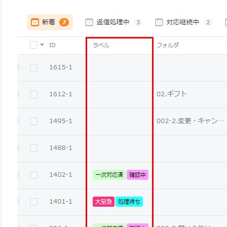
LINE連携
ネクストエンジン連
携
アクセス制限
多言語対応
案件管理
情報漏えい対策
添付ファイルセキュ
リティ
API連携拡張
AIアシストオプショ
ン
お客様アンケート
二段階認証
FAQ（β版）