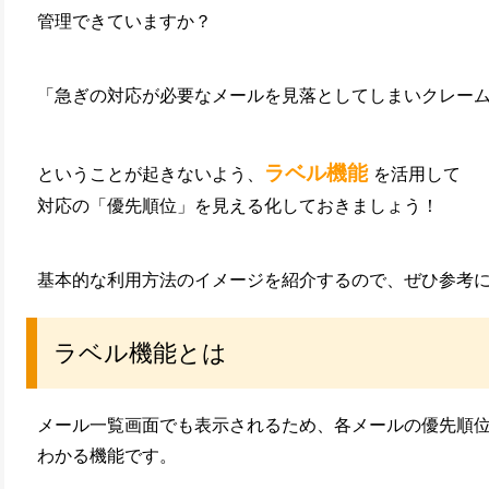
環境設定
管理できていますか？
顧客管理
AIアシスト機能
シングルサインオン
「急ぎの対応が必要なメールを見落としてしまいクレー
連携
CTI連携
ラベル機能
ということが起きないよう、
Google OAuth認証
を活用して
設定
対応の「優先順位」を見える化しておきましょう！
楽天・Yahoo!連携
外部チャット連携
基本的な利用方法のイメージを紹介するので、ぜひ参考
なりすましメール対
策
外部呼び出し機能
ラベル機能とは
外部システム連携
API連携
メール一覧画面でも表示されるため、各メールの優先順
ウイルス＆迷惑メー
ル対策
わかる機能です。
スマホ