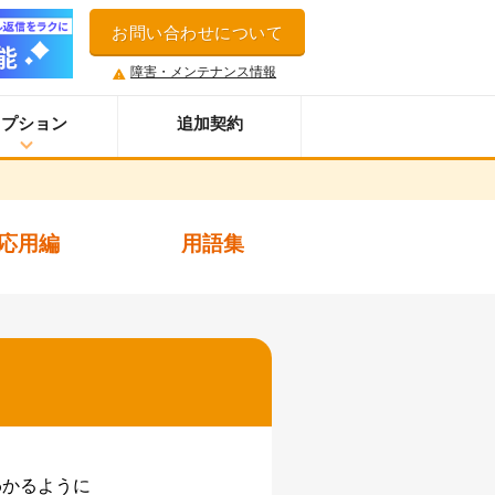
お問い合わせについて
障害・メンテナンス情報
オプション
追加契約
ウイルス＆迷惑メール対策サービス
スマホオプション
応用編
用語集
LINE連携オプション
ネクストエンジン拡張連携オプション
アクセス制限機能
セキュアアクセスオプション
多言語対応機能
案件管理機能
情報漏えい対策オプション
添付ファイルセキュリティオプション
わかるように
API連携拡張オプション